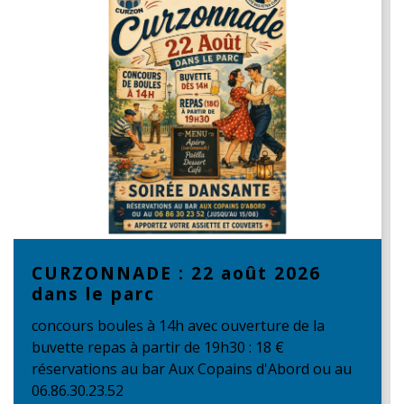
CURZONNADE : 22 août 2026
dans le parc
concours boules à 14h avec ouverture de la
buvette repas à partir de 19h30 : 18 €
réservations au bar Aux Copains d'Abord ou au
06.86.30.23.52