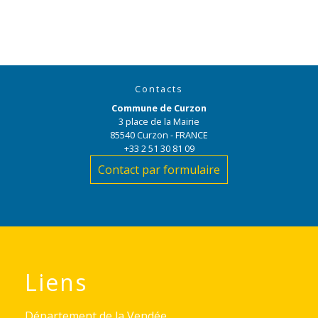
Contacts
Commune de Curzon
3 place de la Mairie
85540 Curzon - FRANCE
+33 2 51 30 81 09
Contact par formulaire
Liens
Département de la Vendée