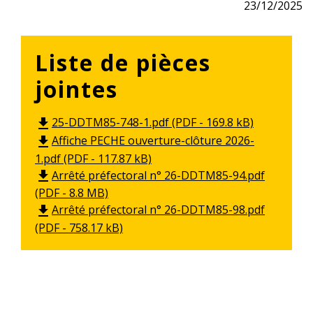
23/12/2025
Liste de pièces
jointes
25-DDTM85-748-1.pdf (PDF - 169.8 kB)
file_download
Affiche PECHE ouverture-clôture 2026-
file_download
1.pdf (PDF - 117.87 kB)
Arrêté préfectoral n° 26-DDTM85-94.pdf
file_download
(PDF - 8.8 MB)
Arrêté préfectoral n° 26-DDTM85-98.pdf
file_download
(PDF - 758.17 kB)