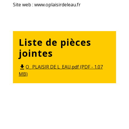
Site web : www.oplaisirdeleau.fr
Liste de pièces
jointes
O_ PLAISIR DE L_EAU.pdf (PDF - 1.07
file_download
MB)