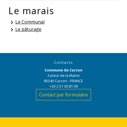
Le marais
Le Communal
keyboard_arrow_right
Le pâturage
keyboard_arrow_right
Contacts
Commune de Curzon
3 place de la Mairie
85540 Curzon - FRANCE
+33 2 51 30 81 09
Contact par formulaire