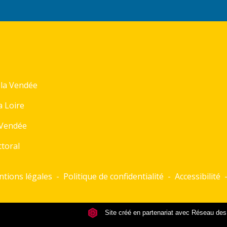
la Vendée
a Loire
 Vendée
toral
tions légales
-
Politique de confidentialité
-
Accessibilité
Site créé en partenariat avec Réseau d