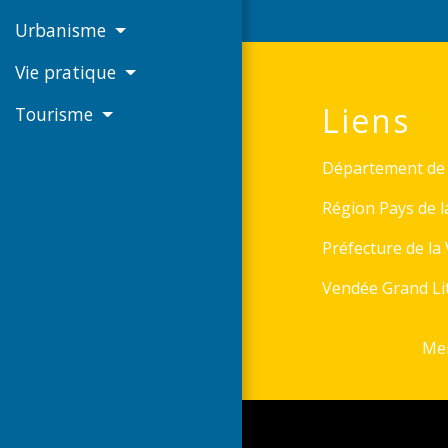
Urbanisme
Vie pratique
Liens
Tourisme
Département de 
Région Pays de l
Préfecture de la
Vendée Grand Lit
Men