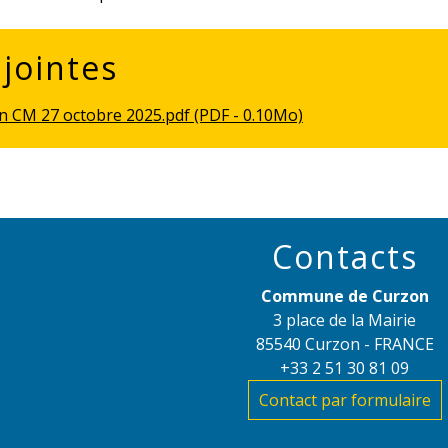
 jointes
n CM 27 octobre 2025.pdf (PDF - 0.10Mo)
Contacts
Commune de Curzon
3 place de la Mairie
85540 Curzon - FRANCE
+33 2 51 30 81 09
Contact par formulaire