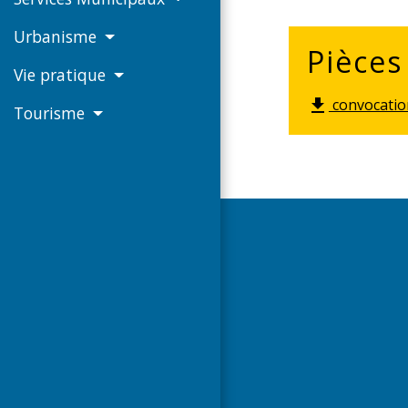
Urbanisme
Pièces
Vie pratique
convocatio
file_download
Tourisme