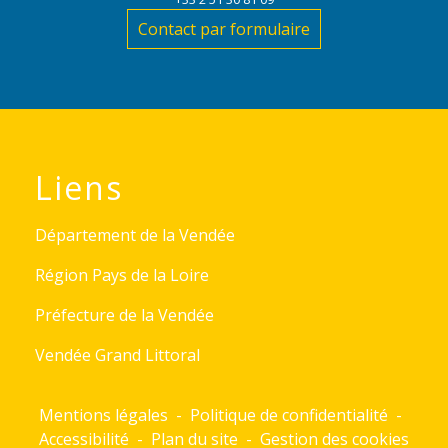
Contact par formulaire
Liens
Département de la Vendée
Région Pays de la Loire
Préfecture de la Vendée
Vendée Grand Littoral
Mentions légales
-
Politique de confidentialité
-
Accessibilité
-
Plan du site
-
Gestion des cookies