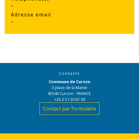
-
Adresse email
-
Contacts
Commune de Curzon
3 place de la Mairie
85540 Curzon - FRANCE
+33 2 51 30 81 09
Contact par formulaire